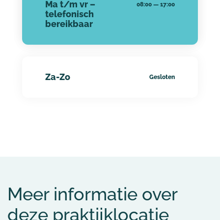
Ma t/m vr –
08:00
—
17:00
telefonisch
bereikbaar
Za-Zo
Gesloten
Meer informatie over
deze praktijklocatie