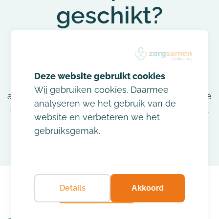
geschikt?
Medisch pedicures behandelen voornamelijk
patiënten met (een verhoogd risico op)
voetproblemen als gevolg van een chronische
Wij gebruiken cookies. Daarmee
aandoening, zoals diabetes mellitus, reuma of de
analyseren we het gebruik van de
gevolgen van een oncologisch behandeltraject.
website en verbeteren we het
gebruiksgemak.
Details
Akkoord