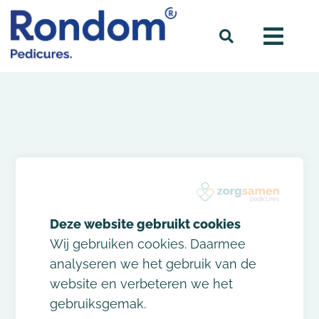
HOME
»
CAPELLE AAN DEN IJSSEL
Praktijken in
Wij gebruiken cookies. Daarmee
Capelle aan den
analyseren we het gebruik van de
website en verbeteren we het
IJssel
gebruiksgemak.