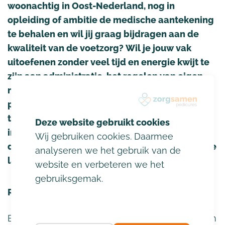
woonachtig in Oost-Nederland, nog in
opleiding of ambitie de medische aantekening
te behalen en wil jij graag bijdragen aan de
kwaliteit van de voetzorg? Wil je jouw vak
uitoefenen zonder veel tijd en energie kwijt te
zijn aan administratie, het regelen van eigen
materialen en het zoeken van nieuwe
patiënten? Mis je soms leuke collega’s om mee
te sparren en de zekerheid van een vast
inkomen? Bij Rondom Pedicures bieden we je
Wij gebruiken cookies. Daarmee
de kans om mensen lekkerder door het leven te
analyseren we het gebruik van de
laten lopen, zonder extra zorgen!
website en verbeteren we het
gebruiksgemak.
Rondom: het leven loopt lekkerder
Binnen Rondom werken meer dan 350 bevlogen