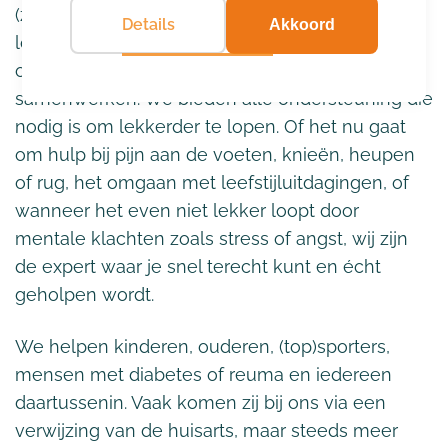
(zorg)professionals samen op meer dan 500
Details
Akkoord
locaties in Nederland. Samen vormen we één
organisatie met de kracht van multidisciplinair
samenwerken. We bieden alle ondersteuning die
nodig is om lekkerder te lopen. Of het nu gaat
om hulp bij pijn aan de voeten, knieën, heupen
of rug, het omgaan met leefstijluitdagingen, of
wanneer het even niet lekker loopt door
mentale klachten zoals stress of angst, wij zijn
de expert waar je snel terecht kunt en écht
geholpen wordt.
We helpen kinderen, ouderen, (top)sporters,
mensen met diabetes of reuma en iedereen
daartussenin. Vaak komen zij bij ons via een
verwijzing van de huisarts, maar steeds meer