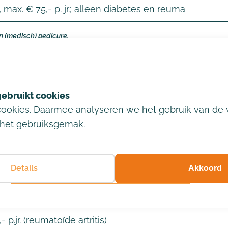
 max. € 75,- p. jr.; alleen diabetes en reuma
n (medisch) pedicure.
cookies. Daarmee analyseren we het gebruik van de 
het gebruiksgemak.
 p.jr. (reumatoïde artritis)
Details
Akkoord
p.jr. (reumatoïde artritis)
p.jr. (reumatoïde artritis)
 p.jr. (reumatoïde artritis)