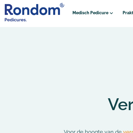
Medisch Pedicure
Prakt
Wat doet een medisch Pedic
Hoe verloopt een eerste bezo
Voor wie?
Diabetes
Reuma
Oncologie
Ve
Vergoedingen
Vergoedingenoverzicht
Voor de hoogte van de
ver