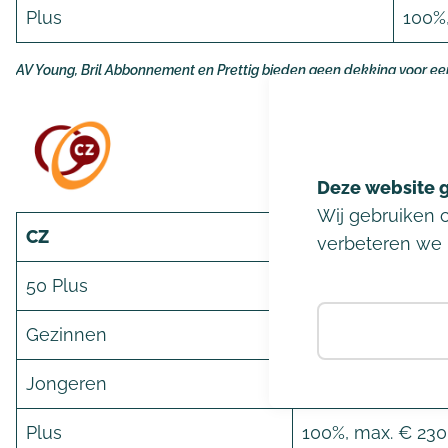
Plus
100%,
AV Young, Bril Abbonnement en Prettig bieden geen dekking voor ee
Wij gebruiken 
CZ
Dekking
verbeteren we 
50 Plus
100%, max. € 230,-
Gezinnen
100%, max. € 115,- 
Jongeren
100%, max. € 70,- 
Plus
100%, max. € 230,-