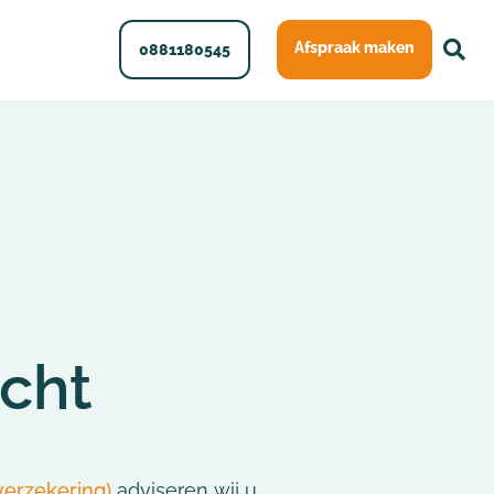
Afspraak maken
0881180545
cht
verzekering)
adviseren wij u