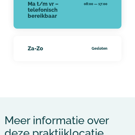
Ma t/m vr –
08:00
—
17:00
telefonisch
bereikbaar
Za-Zo
Gesloten
Meer informatie over
deze praktijklocatie