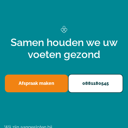
Samen houden we uw
voeten gezond
Afspraak maken
0881180545
Wij zijn aangesloten bij