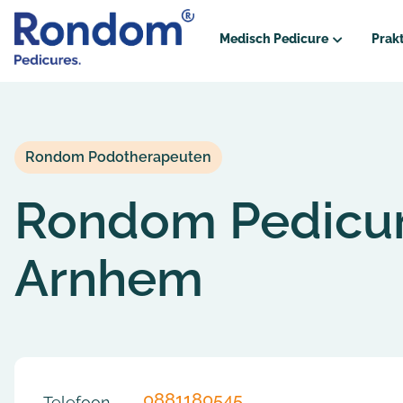
Medisch Pedicure
Prakt
Wat doet een medisch Pedic
Hoe verloopt een eerste bezo
Rondom Podotherapeuten
Voor wie?
Rondom Pedicu
Diabetes
Reuma
Arnhem
Oncologie
Vergoedingen
Vergoedingenoverzicht
0881180545
Telefoon