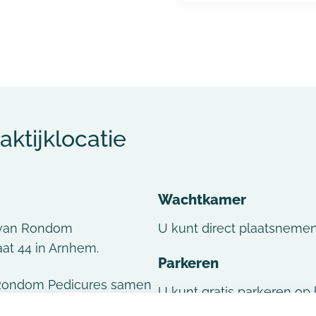
aktijklocatie
Wachtkamer
 van Rondom
U kunt direct plaatsneme
at 44 in Arnhem.
Parkeren
Rondom Pedicures samen
U kunt gratis parkeren op h
est mogelijke zorg. Op