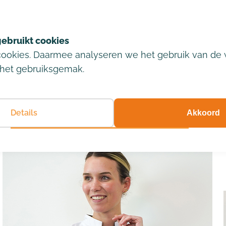
ndeld worden. En indien
Openbaar vervoer
uit de regio of
De dichtstbijzijnde bushal
, een begripvolle
loopafstand van de praktij
cookies. Daarmee analyseren we het gebruik van de 
het gebruiksgemak.
Details
Akkoord