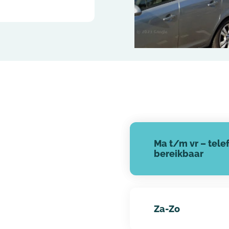
Vacatures Regio Oost-Nederland
– Enschede
Vacatures Regio Gelderland
– Veenendaal
– Arnhem
Ma t/m vr – tele
bereikbaar
Za-Zo