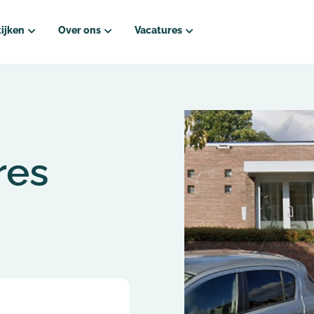
ijken
Over ons
Vacatures
ure?
Wie zijn wij?
Vacatures Regio Noord-Holland
ek?
Kwaliteit van zorg
– Amsterdam
Team
Vacatures Regio Zuid-Holland
res
Naamswijziging ZorgSamen Pedicures
– Delft
Onze tarieven
– Hoeksche Waard
Veel gestelde vragen
– Rotterdam
Rondom
Vacatures Regio Utrecht
– Utrecht Zuid
– Utrecht West