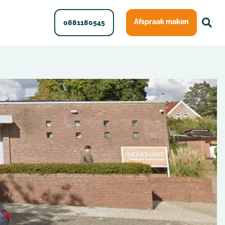
Afspraak maken
0881180545