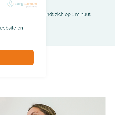
te, Brouwerijweg, bevindt zich op 1 minuut
k.
website en