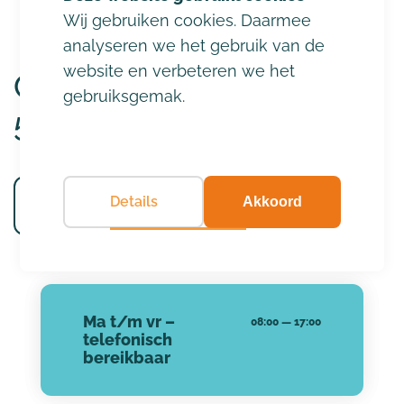
Wij gebruiken cookies. Daarmee
analyseren we het gebruik van de
website en verbeteren we het
Conservatoriumlaan 60
gebruiksgemak.
5037 DT, Tilburg
Details
Akkoord
Bekijk op google maps
Ma t/m vr –
08:00
—
17:00
telefonisch
bereikbaar