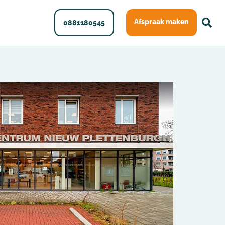
Afspraak maken
0881180545