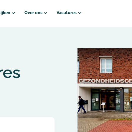
ijken
Over ons
Vacatures
ure?
Wie zijn wij?
Vacatures Regio Noord-Holland
ek?
Kwaliteit van zorg
– Amsterdam
Team
Vacatures Regio Zuid-Holland
res
Naamswijziging ZorgSamen Pedicures
– Delft
Onze tarieven
– Hoeksche Waard
Veel gestelde vragen
– Rotterdam
Rondom
Vacatures Regio Utrecht
– Utrecht Zuid
– Utrecht West