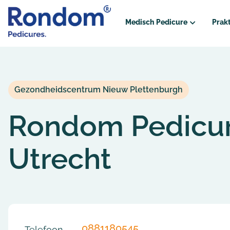
Medisch Pedicure
Prakt
Wat doet een medisch Pedic
Hoe verloopt een eerste bezo
Gezondheidscentrum Nieuw Plettenburgh
Voor wie?
Rondom Pedicu
Diabetes
Reuma
Utrecht
Oncologie
Vergoedingen
Vergoedingenoverzicht
0881180545
Telefoon