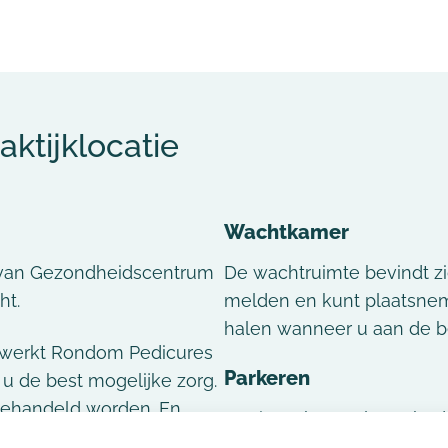
aktijklocatie
Wachtkamer
 van Gezondheidscentrum
De wachtruimte bevindt zi
ht.
melden en kunt plaatsnem
halen wanneer u aan de be
 werkt Rondom Pedicures
Parkeren
 u de best mogelijke zorg.
behandeld worden. En
Gratis parkeergelegenhed
leners uit de regio of