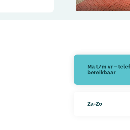
Vacatures Regio Oost-Nederland
– Enschede
Vacatures Regio Gelderland
– Veenendaal
– Arnhem
Ma t/m vr – tele
bereikbaar
Za-Zo