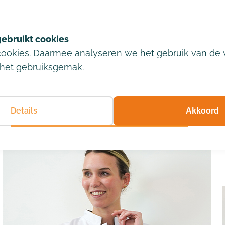
, een begripvolle
Openbaar vervoer
De dichtstbijzijnde busha
op 5 minuten loopafstand v
cookies. Daarmee analyseren we het gebruik van de 
het gebruiksgemak.
Details
Akkoord