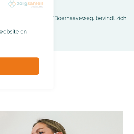
lte IJsselstein, Ewoud/Boerhaaveweg, bevindt zich
an de praktijk.
website en